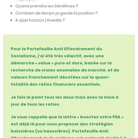
Quand prendre les bénéfices ?
Combien de temps je garde la position ?
A quel horizon j’investis ?
Pour le Portefeuille Anti Effondrement du
Socialisme, j’ai été très sélectif, avec une
démarche « value » pure et dure, basée sur la
recherche de vraies anomalies de marché, et de
valeurs franchement décotées sur la quasi-
totalité des ratios financiers essentiels.
Je fais le point tous les deux mois avec la mise à
jour de tous les ratios.
Je vous rappelle que la lettre « boostez votre PEA »
est déjà là pour vous proposer des stratégies
baissières (ou haussières). Portefeuille Anti